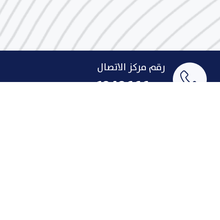
رقم مركز الاتصال
1848666
البريد الإلكتروني
indust@pai.gov.kw
الإقتراحات والشكاوى
روابط سريعة