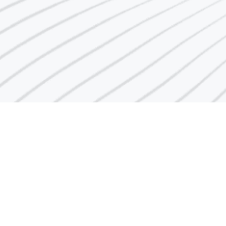
رقم مركز الاتصال
1848666