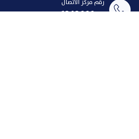
رقم مركز الاتصال
1848666
البريد الإلكتروني
indust@pai.gov.kw
الإقتراحات والشكاوى
روابط سريعة
لمحة تاريخية عن الصناعة
الإنجازات
الاتفاقات
فرص عمل
حوافز المستثمر
مركز الاتصال