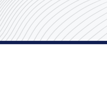
رقم مركز الاتصال
1848666
البريد الإلكتروني
indust@pai.gov.kw