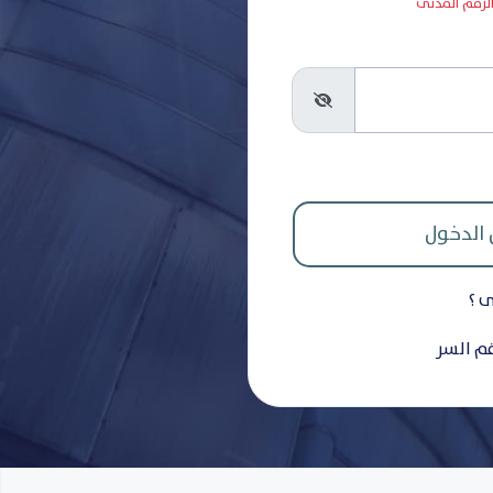
 الرقم المدنى
ى ؟
قم السر