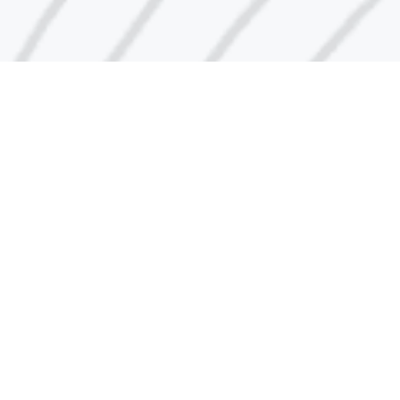
رقم مركز الاتصال
1848666
البريد الإلكتروني
indust@pai.gov.kw
الإقتراحات والشكاوى
روابط سريعة