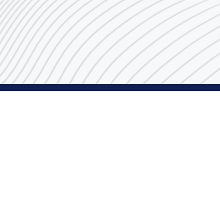
رقم مركز الاتصال
1848666
البريد الإلكتروني
indust@pai.gov.kw