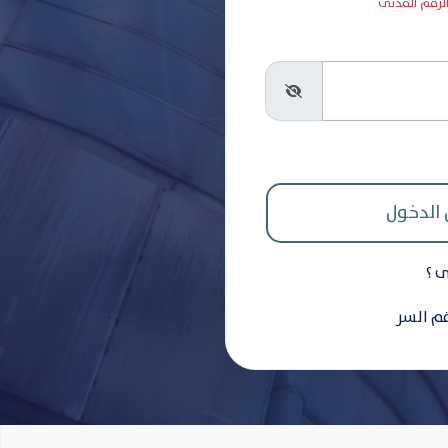
 الرقم المدنى
ى ؟
قم السر