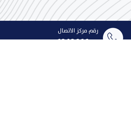
رقم مركز الاتصال
1848666
البريد الإلكتروني
indust@pai.gov.kw
الإقتراحات والشكاوى
روابط سريعة
لمحة تاريخية عن الصناعة
الإنجازات