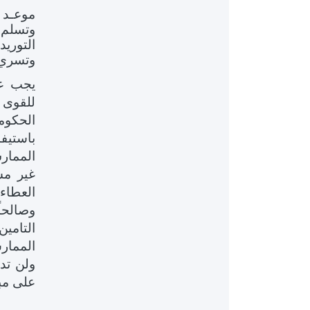
موعـد 
وتسلم ا
التوري
وتسري العطاءات لمد
يجب عل
للقوى 
الحكومي
باستيفا
الممار
غير مش
العطاء
وصالحا
الممارس
ولن تدف
على مبل