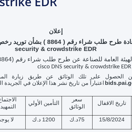
strike EDR
إعلان
طرح طلب شراء رقم ( 8864 ) بشأن توريد رخص
security & crowdstrike EDR
لهيئة العامة للصناعة عن
طرح طلب شراء رقم (8864) بشأن
cisco DNS security & crowdstrike EDR
ن الحصول على تلك الوثائق عن طريق زيارة الموقع
bids.pai.
اعتباراً من تاريخ نشر هذا الإعلان في الجريدة 
سعر
الاجتما
تاريخ الاقفال
التأمين الأولي
الوثائق
التمهيد
15/8/2024
75د.ك
1200 د.ك
لا يوجد