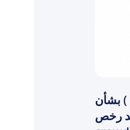
إعادة طرح طلب شراء رقم ( 8864 ) بشأن
cisco DNS securit &