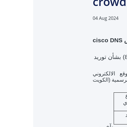
crowd
04 Aug 2024
cisco DNS
توريد
 الالكتروني
الرسمية (الكويت
ع
ي
وآخـــر