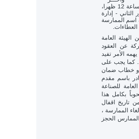
حتى الساعة 12 ظهرا،
الثاني - إدارة
 اسم الممارسة
الهيئة العامة
كة عن العقود
همه الأمر تفيد
ء. كما يجب على
 أو خطاب ضمان
در باسم مقدم
لعامة للصناعة
باً بكامل هذا
امين الاولي إلا بعد مرور ( 90) يوما من تاريخ اقفال
لغاء الممارسة ،
 الممارس الحجز