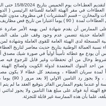
لتقديم العطـاءات يوم الخميس بتاريخ
15/8/2024
لعطاءات في مقر الهيئة العامة للصناعة الرئيسي ( الدور 
دات والمخازن – قسم المشتريات ) في مظروف مدون عليه
ة ( 90 ) يوما اعتبارا من تاريخ فض مظاريف العطاءات.
ى الممارس أن يقدم شهادة لمن يهمه الأمر صادرة عن 
العاملة حديثة تتضمن عدم وجود وقف على ملف الشر
ة المسجلة لدى الهيئة العامة للقوى العاملة وشهادة لمن ي
ء نسبة العمالة الوطنية بتاريخ حديث معاصر لتاريخ العطا
س أن يودع مع عطائه تأميناً اولياً في صورة شيك مصدق
روط وخال من أي تحفظات وغير قابل للرجوع فيه صا
 من احد البنوك المعتمدة لدولة الكويت ولصالح الهيئة ا
ً لمدة سريان العطاء ، ويستبعد كل عطاء لا يكون مصحو
التامين ، ولا يجوز رد الت
ة أو عندما يقوم الممارس الفائز بتوقيع العقد ما لم يتم ا
ع الهيئة أية فوائد على مبلغ هذا التامين ولا يجوز لدائني
غه، علما بأن هذه الممارسة غير قابلة للتجزئة
.