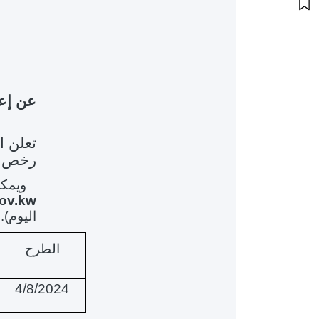
عن إعادة 
تعلن ا
رخص
ويمك
gov.kw
اليوم).
الطرح
4/8/2024