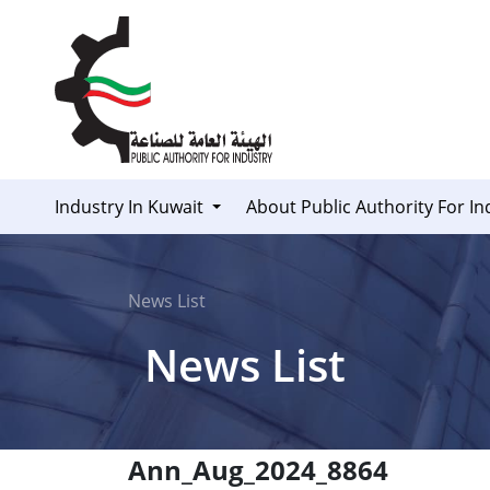
Skip to Content
Industry In Kuwait
About Public Authority For In
News List
News List
Ann_Aug_2024_8864