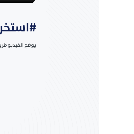
#استخر
يوضح الفيديو طري