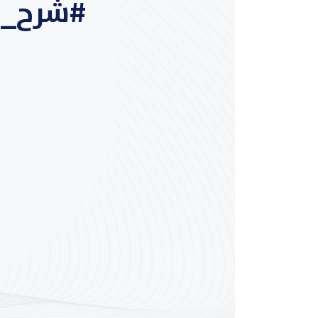
#شرح_ص