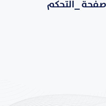
فحة _التحكم