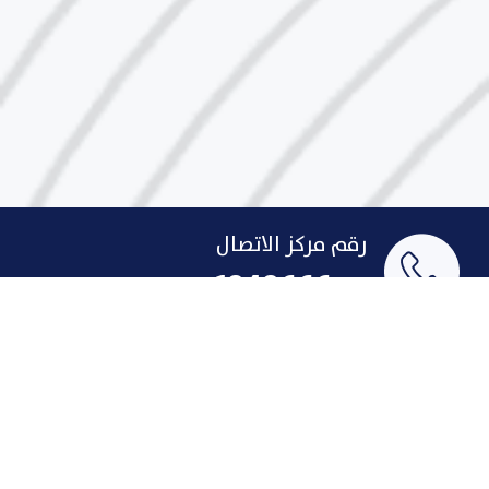
رقم مركز الاتصال
1848666
البريد الإلكتروني
indust@pai.gov.kw