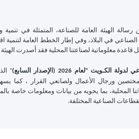
رسالة
الهيئة
العامة
للصناعة،
المتمثلة
في
تنمية
و
الصناعي
في
البلاد،
وفي
إطار
الخطط
العامة
لتنمية
اق
ل
قاعدة
معلوماتية
لصناعتنا
المحلية
فقد
أصدرت
الهيئة
عي
لدولة
الكـويت
لعام
الإصدار
السابع
الذ
"
)
2026 (
"
مختصين
ورجال
الأعمال
ولصانعي
القرار
،
كما
يسه
نا
المحلية،
بما
يحويه
من
بيانات
ومعلومات
خاصة
بال
قطاعات
الصناعية
المختلفة
.