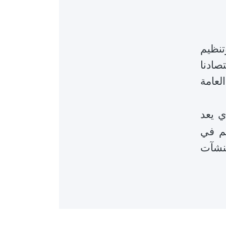
تنظيم
تصادنا
العامة
ي
يعد
م
في
منشآت