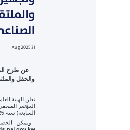
والملتقى
الصناعي 
31 Aug 2025
عن طرح
ال
والحفل والملت
تعلن الهيئة العا
المؤتمر الصحفي 
السابعة) سنة 2025.
ويمكن الحصو
ds.pai.gov.kw