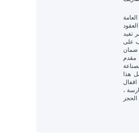
لعامة
لعقود
ر تفيد
جب على
 ضمان
 مقدم
صناعة
ل هذا
) يوما من تاريخ اقفال
ارسة ،
 الحجز