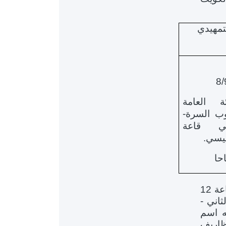
تمهيدي
 العامة
ب السرة-
ضي قاعة
ئيسي.
حتى الساعة 12
ثاني -
ه اسم
خ فض مظاريف