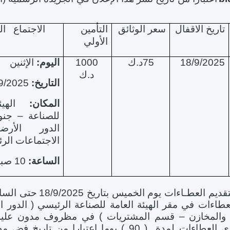
تاريخ الاقفال
سعر الوثائق
التأمين
الاجتماع ال
الأولي
18/9/2025
75د.ك
1000
اليوم:
الإثنين
د.ك
التاريخ:
8/9/2025
المكان:
الهيئة
للصناعة – جنو
الدور الأر
الاجتماعات الر
الساعة:
10 صباحا
يم العطـاءات يوم الخميس بتاريخ 18/9/2025
طاءات في مقر الهيئة العامة للصناعة الرئيسي ( الدور ال
ات والمخازن – قسم المشتريات ) في مظروف مدون علي
الممارسة وتسرى العطاءات لمدة ( 90 ) يوما اعتبارا من تاري