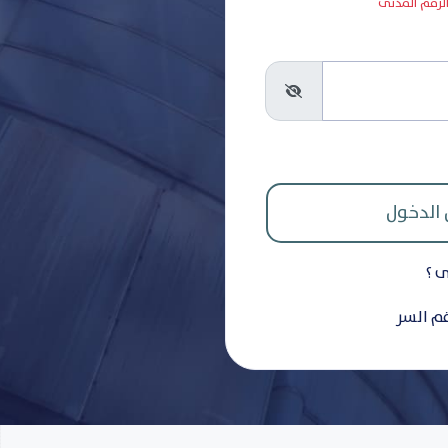
 الرقم المدنى
ى ؟
قم السر